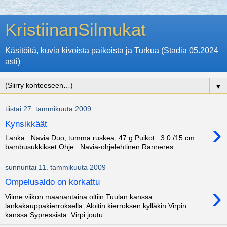
KristiinanSilmukat
Käsitöitä, kuvia kivoista paikoista ja Turkua (Stadia 05.2024
asti)
▼
tiistai 27. tammikuuta 2009
›
Kynsikkäät
Lanka : Navia Duo, tumma ruskea, 47 g Puikot : 3.0 /15 cm
bambusukkikset Ohje : Navia-ohjelehtinen Ranneres...
sunnuntai 11. tammikuuta 2009
Ompelusaldo on korkattu
›
Viime viikon maanantaina oltiin Tuulan kanssa
lankakauppakierroksella. Aloitin kierroksen kylläkin Virpin
kanssa Sypressista. Virpi joutu...