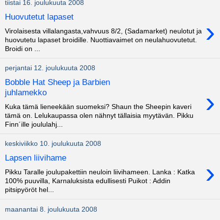
tiistai 16. joulukuuta 2008
Huovutetut lapaset
›
Virolaisesta villalangasta,vahvuus 8/2, (Sadamarket) neulotut ja
huovutetu lapaset broidille. Nuottiavaimet on neulahuovutetut.
Broidi on ...
perjantai 12. joulukuuta 2008
Bobble Hat Sheep ja Barbien
›
juhlamekko
Kuka tämä lieneekään suomeksi? Shaun the Sheepin kaveri
tämä on. Lelukaupassa olen nähnyt tällaisia myytävän. Pikku
Finn´ille joululahj...
keskiviikko 10. joulukuuta 2008
Lapsen liivihame
›
Pikku Taralle joulupakettiin neuloin liivihameen. Lanka : Katka
100% puuvilla, Karnaluksista edullisesti Puikot : Addin
pitsipyöröt hel...
maanantai 8. joulukuuta 2008