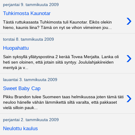
perjantai 9. tammikuuta 2009
›
Tuhkimosta Kaunotar
Tästä ruttukasasta Tuhkimosta tuli Kaunotar. Eikös olekin
hieno, kaunis liina? Tämä on nyt se vihon viimeinen jou...
torstai 8. tammikuuta 2009
Huopahattu
›
Sain syksyllä yllätyspostina 2 kerää Tovea Merjalta. Lanka oli
heti sen oloinen, että jotain siitä syntyy. Joululahjakiireiden
mentyä ja v...
lauantai 3. tammikuuta 2009
Sweet Baby Cap
›
Pikku Brandon tulee Suomeen taas helmikuussa joten tämä täti
neuloo hänelle vähän lämmikettä siltä varalta, että pakkaset
vielä silloin pauk...
perjantai 2. tammikuuta 2009
Neulottu kaulus