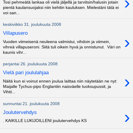
›
Tosi pehmeätä lankaa oli vielä jäljellä ja tarvitsin/halusin jotain
pientä kaulansuojaksi niin kehitin kauluksen. Mielestäni tätä ei
voi san...
keskiviikko 31. joulukuuta 2008
Villapusero
›
Vuoden viimeisenä neuleena valmistui, vihdoin ja viimein,
vihreä villapuseroni. Siitä tuli oikein hyvä ja onnistunut. Väri on
kaunis vihr...
perjantai 26. joulukuuta 2008
Vielä pari joululahjaa
›
Näitä kun ei voinut ennen joulua laittaa niin näytetään ne nyt:
Maijalle Tychus-pipo Englantiin naisväelle tuoksupussit, ja
Vihtii...
sunnuntai 21. joulukuuta 2008
›
Joulutervehdys
. KAIKILLE LUKIJOILLENI joulutervehdys KS