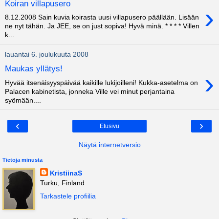
Koiran villapusero
›
8.12.2008 Sain kuvia koirasta uusi villapusero päällään. Lisään
ne nyt tähän. Ja JEE, se on just sopiva! Hyvä minä. * * * * Villen
k...
lauantai 6. joulukuuta 2008
Maukas yllätys!
›
Hyvää itsenäisyyspäivää kaikille lukijoilleni! Kukka-asetelma on
Palacen kabinetista, jonneka Ville vei minut perjantaina
syömään....
‹
›
Etusivu
Näytä internetversio
Tietoja minusta
KristiinaS
Turku, Finland
Tarkastele profiilia