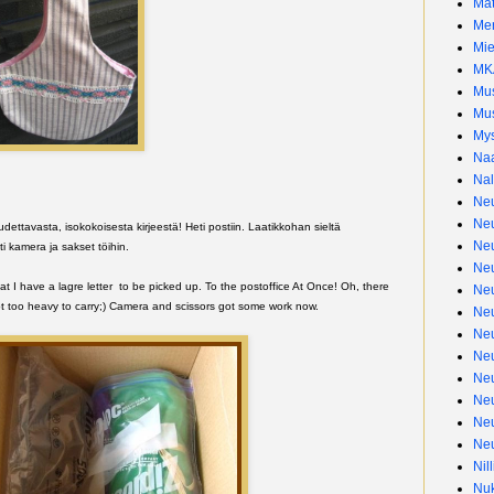
Ma
Mer
Mie
MK
Mus
Mus
Mys
Naa
Nal
Neu
Neu
dettavasta, isokokoisesta kirjeestä! Heti postiin. Laatikkohan sieltä
Neu
i kamera ja sakset töihin.
Neu
t I have a lagre letter to be picked up. To the postoffice At Once! Oh, there
Neu
not too heavy to carry;) Camera and scissors got some work now.
Neu
Neu
Neu
Neu
Neu
Ne
Neu
Nill
Nuk