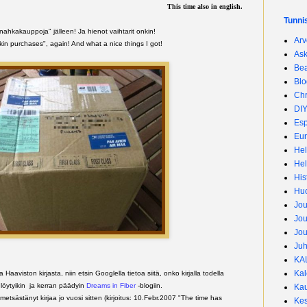
This time also in english.
Tunni
ahkakauppoja" jälleen! Ja hienot vaihtarit onkin!
Arv
skin purchases", again! And what a nice things I got!
Ask
Bea
Blo
Chr
DI
Es
Eur
Hel
Hel
His
Huo
Jou
Jou
Jou
Juh
KA
Kal
aaviston kirjasta, niin etsin Googlella tietoa siitä, onko kirjalla todella
löytyikin ja kerran päädyin
Dreams in Fiber
-blogiin.
Kau
 metsästänyt kirjaa jo vuosi sitten (kirjoitus: 10.Febr.2007 "The time has
Kes