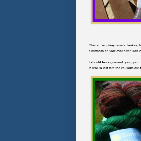
Olisihan se pitänyt arvata: lankaa, 
alimmassa on värit ovat aivan liian v
I should have
guessed: yarn, yarn! 
in real, in last foto the coulours are 