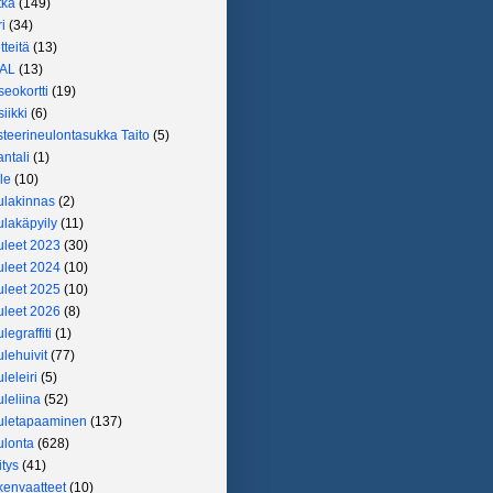
tka
(149)
i
(34)
tteitä
(13)
AL
(13)
eokortti
(19)
iikki
(6)
teerineulontasukka Taito
(5)
ntali
(1)
le
(10)
lakinnas
(2)
lakäpyily
(11)
leet 2023
(30)
leet 2024
(10)
leet 2025
(10)
leet 2026
(8)
legraffiti
(1)
lehuivit
(77)
leleiri
(5)
leliina
(52)
uletapaaminen
(137)
lonta
(628)
itys
(41)
envaatteet
(10)