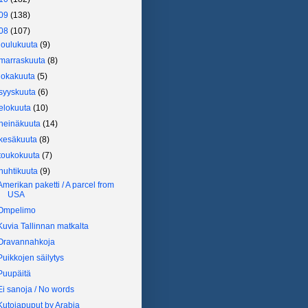
09
(138)
08
(107)
joulukuuta
(9)
marraskuuta
(8)
lokakuuta
(5)
syyskuuta
(6)
elokuuta
(10)
heinäkuuta
(14)
kesäkuuta
(8)
toukokuuta
(7)
huhtikuuta
(9)
Amerikan paketti / A parcel from
USA
Ompelimo
Kuvia Tallinnan matkalta
Oravannahkoja
Puikkojen säilytys
Puupäitä
Ei sanoja / No words
Kutojapuput by Arabia