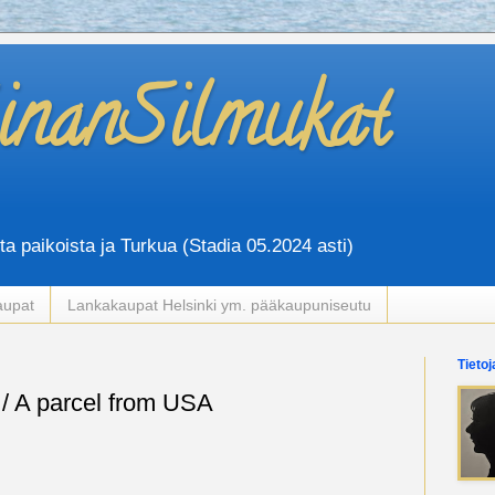
iinanSilmukat
sta paikoista ja Turkua (Stadia 05.2024 asti)
aupat
Lankakaupat Helsinki ym. pääkaupuniseutu
Tieto
 / A parcel from USA