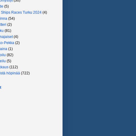
omyssyt
(30)
de
(5)
l Ships Races Turku 2024
(4)
linna
(54)
tteri
(2)
ku
(81)
najaiset
(4)
ko-Pekka
(2)
aina
(1)
oilu
(82)
eilu
(5)
kkaus
(112)
istä höpinää
(722)
t