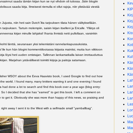
nsainnut saada tämän kirjan kun se nyt vihdoin oli tulossa. Jätin blogiin
Kev
suus saada kirja. Ilmeisesti riemulla ei ollut rajoja, niin ylistävää viestiä
KIP
Kir
Kirj
in Jujusta, niin heti sain Dutch´ilta tarjouksen tilata hänen välityksellään.
Kir
arjouksen. Tartuin molempiin, saisin kirjan itselleni ja Ericalle. Yllätys oli
Kis
anneensa kirjan minulle lahjaksi! Ihania ihmisiä netti pullollaan, varsinkin
Kon
täen kohti länttä, seuranaan yksi tekemistäni rannelankapussukoista.
Kot
:lle kun hän blogini kommenttilootassa kirjasta mainitsi, mutta kun viikkoon
Kuk
 kirja löysi heti uuden omistajan. Tallinnan lankamatkalla laivan irrottauduttua
Kul
rjan. Marjahan ystävällisesti toimitti kirjoja ja paitoja satamaan.
Käs
Käs
Käs
lisher WSOY about the Eeva Haavisto book, I used Google to find out how
Lah
he world. I found many, many knitters wanting it and one evening I found
La
ca had done a lot to search and find this book over a year ago
(blog entry:
La
. So I decided that she has "earned" to get this book. I left a comment on
to get it. Obviously she was more than happy of this news, so praising and
La
Las
ight away I sent it to the West with a selfmade small "yarnballbag".
Lon
Luo
Mar
Mar