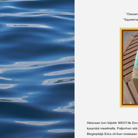
"Oravann
"
Squirrel-
Aikanaan kun kirjoitin WSOY:lle Eeva H
kysyntää maailmalla. Paljonhan sitä 
Bloginpitäjä Erica oli ihan tosissaan