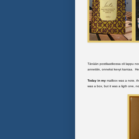
Tänään postilaatikossa oli lappu nou
annettiin, onneksi kevyt kantaa. Het
Today in my
mailbox was a note, tha
was a box, but it was a ligth one, 