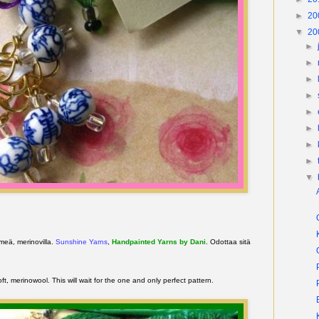
►
20
▼
20
►
►
►
►
►
►
►
►
▼
meä, merinovilla.
Sunshine Yarns
,
Handpainted Yarns by Dani
. Odottaa sitä
ft, merinowool. This will wait for the one and only perfect pattern.