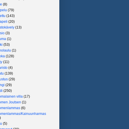
je
(8)
pelu
(79)
ettu
(143)
apeli
(20)
stokävely
(13)
sio
(3)
uma
(1)
ki
(53)
olaulu
(1)
oka
(128)
jy
(11)
risto
(4)
atu
(139)
ustus
(29)
ngi
(29)
di
(250)
malainen villa
(17)
omen Joutsen
(1)
omenlammas
(6)
omenlammas/Kainuunharmas
)
ru
(5)