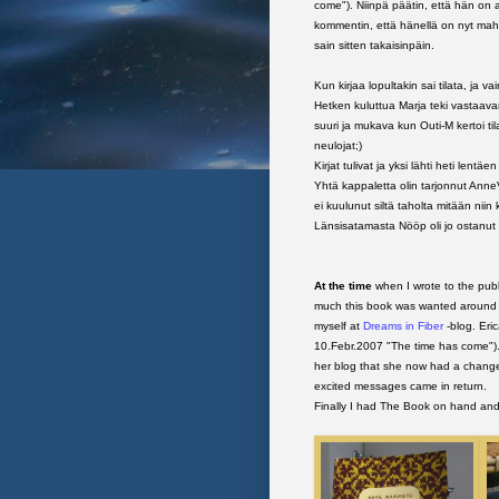
come"). Niinpä päätin, että hän on a
kommentin, että hänellä on nyt mahdoli
sain sitten takaisinpäin.
Kun kirjaa lopultakin sai tilata, ja va
Hetken kuluttua Marja teki vastaavan t
suuri ja mukava kun Outi-M kertoi til
neulojat;)
Kirjat tulivat ja yksi lähti heti len
Yhtä kappaletta olin tarjonnut AnneV
ei kuulunut siltä taholta mitään niin
Länsisatamasta Nööp oli jo ostanut ki
At the time
when I wrote to the pub
much this book was wanted around t
myself at
Dreams in Fiber
-blog. Eri
10.Febr.2007 "The time has come")
her blog that she now had a change 
excited messages came in return.
Finally I had The Book on hand and r