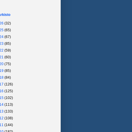
arkisto
26
(32)
25
(65)
24
(67)
23
(85)
22
(59)
21
(60)
20
(75)
19
(85)
18
(84)
17
(126)
16
(125)
15
(102)
14
(113)
13
(133)
12
(108)
11
(144)
10
(182)