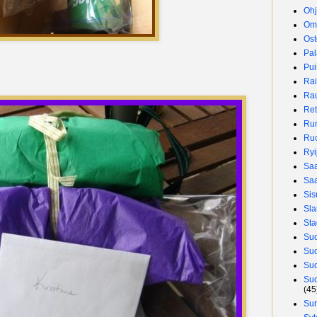
Oh
Om
Ost
Pal
Pui
Rai
Ra
Ret
Run
Ru
Ryi
Saa
Sa
Sis
Sla
Sta
Suo
Su
Su
Su
(45
Su