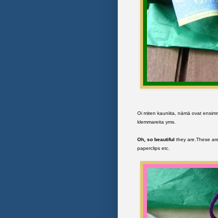
Oi miten kauniita, nämä ovat ensimm
klemmareita yms.
Oh, so beautiful
they are.These are 
paperclips etc.