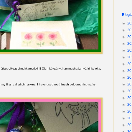
Blogi
►
20
►
20
►
20
►
20
►
20
►
20
►
20
äiset oikeat silmukkamerkkini! Olen käyttänyt hammasharjan väririnkuloita,
►
20
►
20
►
20
my first real stitchmarkers. I have used toothbrush coloured ringmarks,
►
20
►
20
►
20
►
20
►
20
►
20
►
20