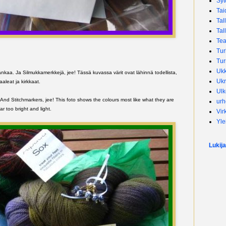
Syt
Tai
Tal
Tal
Tea
Tur
Tur
Uk
lankaa. Ja Silmukkamerkkejä, jee! Tässä kuvassa värit ovat lähinnä todellista,
Ukr
aaleat ja kirkkaat.
Ulk
And Stitchmarkers, jee! This foto shows the colours most like what they are
urh
far too bright and light.
Vir
Yle
Lukija