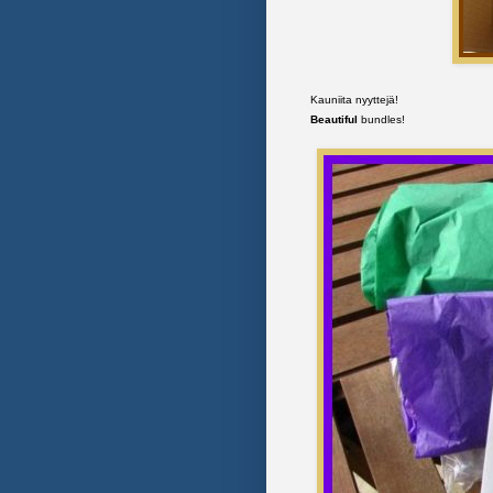
Kauniita nyyttejä!
Beautiful
bundles!