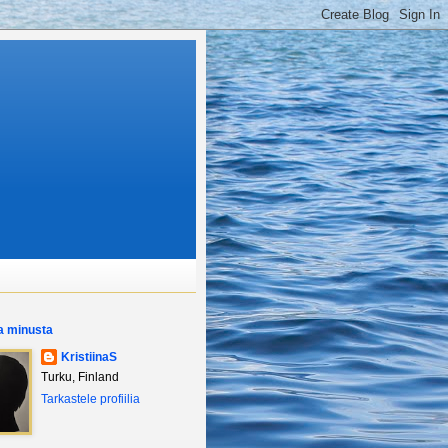
ja minusta
KristiinaS
Turku, Finland
Tarkastele profiilia