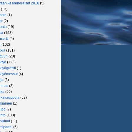
ään keskeneräiset 2016
(5)
(13)
jasto
(1)
at
(2)
jonta
(19)
sa
(153)
sertti
(4)
i
(102)
kia
(131)
ttuuri
(20)
ityö
(123)
ityögraffiti
(1)
ityömessut
(4)
ja
(3)
mmas
(2)
nka
(50)
nkakauppoja
(52)
kiainen
(1)
too
(7)
nto
(138)
kkinat
(11)
sipaani
(5)