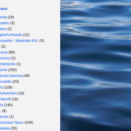
steet
onta
(29)
artelu
(3)
tles
(2)
gikehu/haaste
(12)
ysaetos - Maakotka KAL
(3)
Y
(2)
panja
(90)
oviisut
(2)
mikirjonta
(1)
sinki
(250)
torian havinaa
(48)
vutettu
(20)
lu
(108)
lukalenteri
(18)
lukortti
(16)
la
(140)
L
(6)
evala
(1)
nissaari Sipoo
(248)
kiaika
(35)