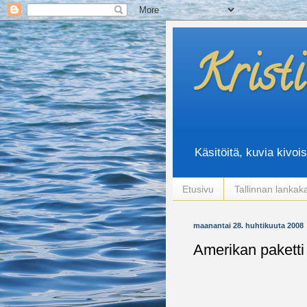
Krist
Käsitöitä, kuvia kivoi
Etusivu
Tallinnan lankak
maanantai 28. huhtikuuta 2008
Amerikan paketti