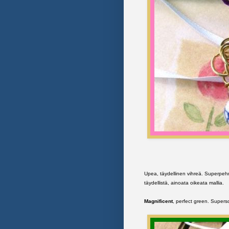
Upea, täydellinen vihreä. Superpeh
täydellistä, ainoata oikeata mallia.
Magnificent
, perfect green. Superso