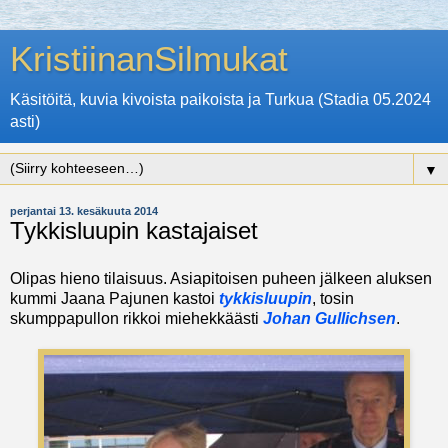
KristiinanSilmukat
Käsitöitä, kuvia kivoista paikoista ja Turkua (Stadia 05.2024
asti)
▼
perjantai 13. kesäkuuta 2014
Tykkisluupin kastajaiset
Olipas hieno tilaisuus. Asiapitoisen puheen jälkeen aluksen
kummi Jaana Pajunen kastoi
tykkisluupin
, tosin
skumppapullon rikkoi miehekkäästi
Johan Gullichsen
.