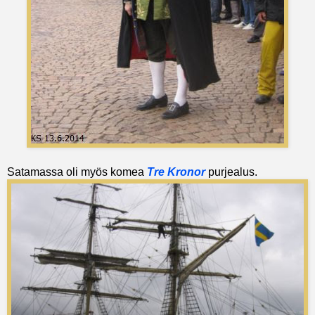
Satamassa oli myös komea
Tre Kronor
purjealus.